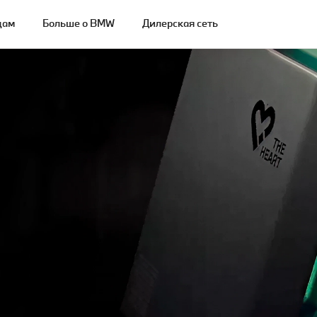
цам
Больше о BMW
Дилерская сеть