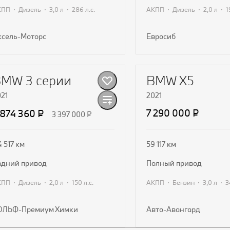
·
·
·
·
·
·
АКПП
Дизель
3,0 л
286 л.с.
АКПП
Дизель
2,0 л
ксель-Моторс
Евросиб
Получить предложение
Получить предл
MW 3 серии
BMW X5
21
2021
7 290 000 ₽
 874 360 ₽
3 397 000 ₽
4 517 км
59 117 км
задний привод
полный привод
·
·
·
·
·
·
АКПП
Дизель
2,0 л
150 л.с.
АКПП
Бензин
3,0 л
ОЛЬФ-Премиум Химки
Авто-Авангард