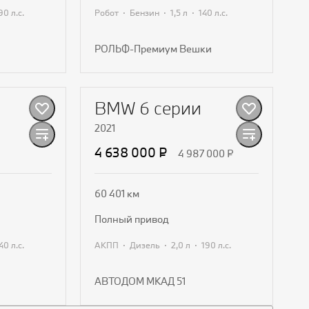
·
·
·
190 л.с.
Робот
Бензин
1,5 л
140 л.с.
РОЛЬФ-Премиум Вешки
ожение
Получить предложение
BMW 6 серии
2021
4 638 000 ₽
4 987 000 ₽
60 401 км
полный привод
·
·
·
340 л.с.
АКПП
Дизель
2,0 л
190 л.с.
АВТОДОМ МКАД 51