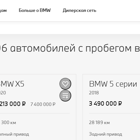
цам
Больше о BMW
Дилерская сеть
6 автомобилей с пробегом 
BMW X5
BMW 5 серии
020
2018
3 490 000 ₽
 213 000 ₽
7 400 000 ₽
 300 км
28 189 км
полный привод
задний привод